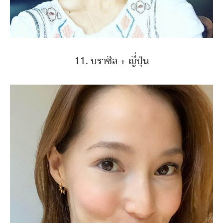
11. บราซิล + ญี่ปุ่น