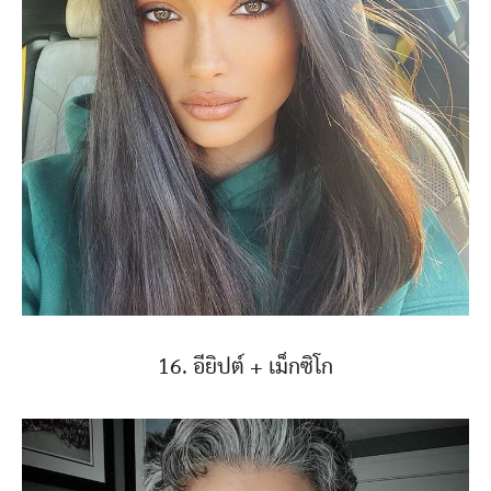
16. อียิปต์ + เม็กซิโก