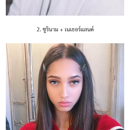
2. ซูรินาม + เนเธอร์แลนด์