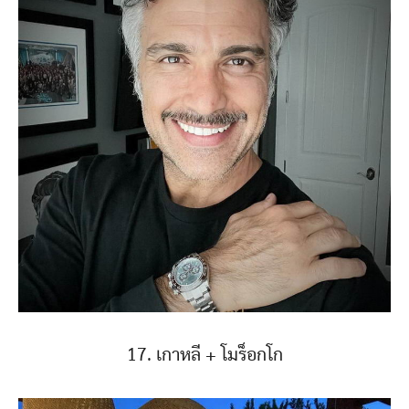
17. เกาหลี + โมร็อกโก