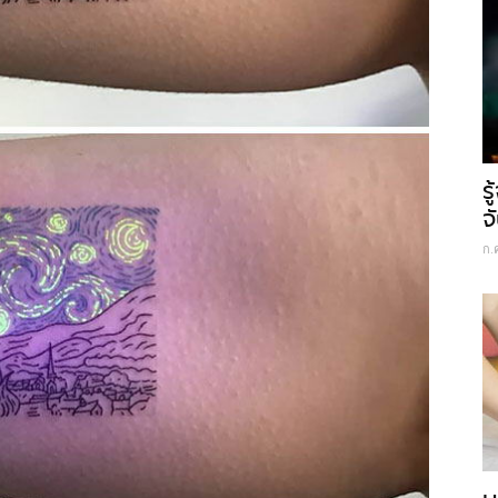
ร
จ
ก.