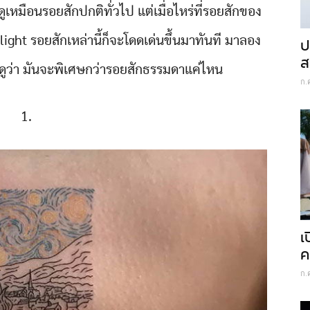
หมือนรอยสักปกติทั่วไป แต่เมื่อไหร่ที่รอยสักของ
ight รอยสักเหล่านี้ก็จะโดดเด่นขึ้นมาทันที มาลอง
ป
ส
ดูว่า มันจะพิเศษกว่ารอยสักธรรมดาแค่ไหน
ก.
1.
เ
ค
ก.