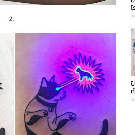
บ
ไ
ก.
2.
ป
ท
ก.