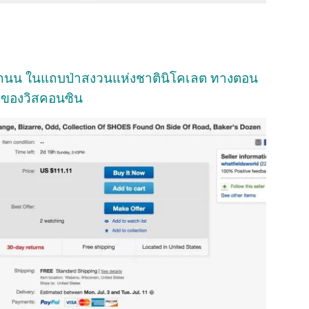
ข้างถนน ในแถบป่าสงวนแห่งชาตินิโคเลต ทางตอน
อของวิสคอนซิน