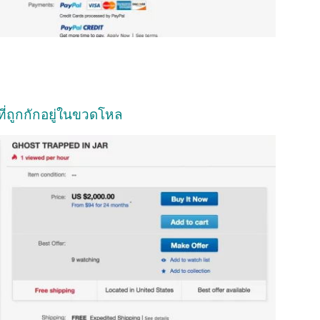
ี่ถูกกักอยู่ในขวดโหล