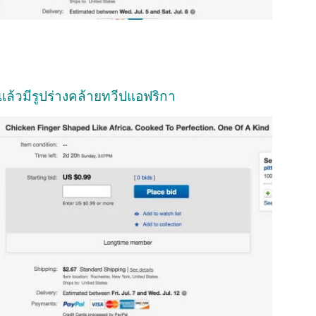
อดแล้วมีรูปร่างคล้ายทวีปแอฟริกา