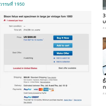
วรรษที่ 1950
3
บ
ส.
ซ
ก
ส.