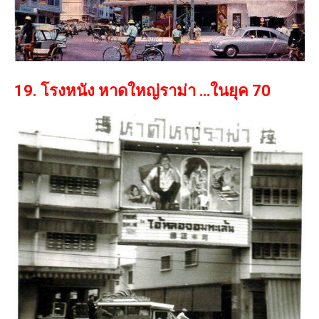
19. โรงหนัง หาดใหญ่ราม่า …ในยุค 70