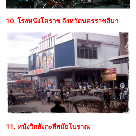
10. โรงหนังโคราช จังหวัดนครราชสีมา
11. หนังวิกสังกะสีสมัยโบราณ