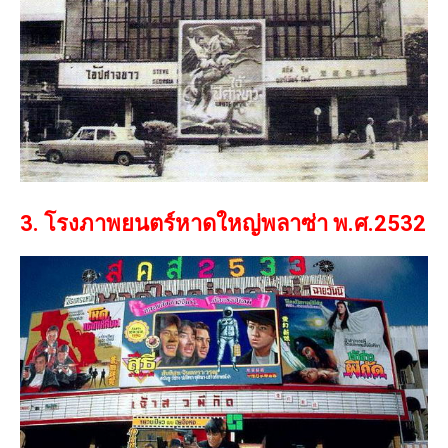
3. โรงภาพยนตร์หาดใหญ่พลาซ่า พ.ศ.2532