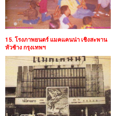
15. โรงภาพยนตร์ แมคแคนน่า เชิงสะพาน
หัวช้าง กรุงเทพฯ