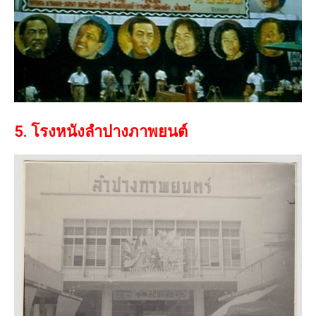
5. โรงหนังลำปางภาพยนต์