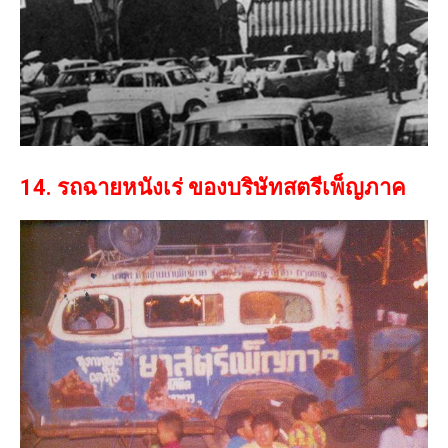
14. รถฉายหนังเร่ ของบริษัทสตรีเพ็ญภาค