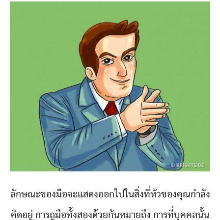
ลักษณะของมือจะแสดงออกไปในสิ่งที่หัวของคุณกำลัง
คิดอยู่ การถูมือทั้งสองด้วยกันหมายถึง การที่บุคคลนั้น