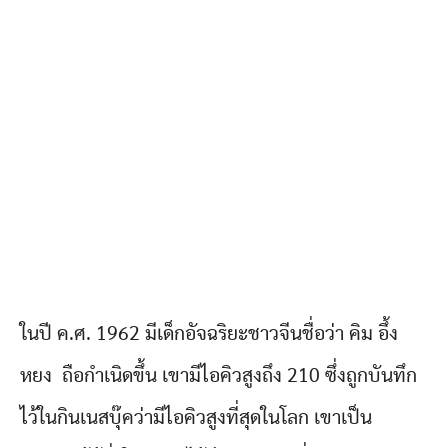
ในปี ค.ศ. 1962 มีเด็กอัจฉริยะชาวจีนชื่อว่า คิม อึ้ง
หยง ถือกำเนิดขึ้น เขามีไอคิวสูงถึง 210 ซึ่งถูกบันทึก
ไว้ในกินเนสบุ๊คว่ามีไอคิวสูงที่สุดในโลก เขาเป็น