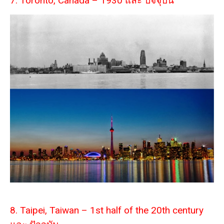
7. Toronto, Canada – 1930 และ ปัจจุบัน
8. Taipei, Taiwan – 1st half of the 20th century