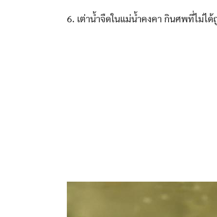
6. เต่าน้ำจืดในแม่น้ำคงคา กินศพที่ไม่ได