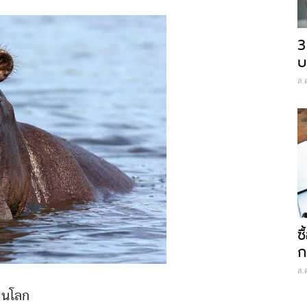
3
บ
ส.
ซ
ก
ส.
 บนโลก