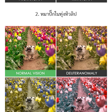
2. หมาปั๊กในทุ่งทิวลิป