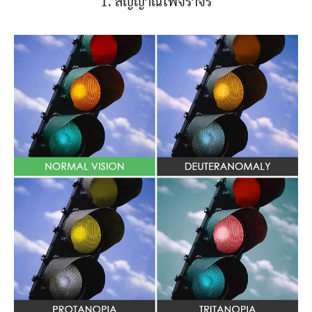
1. สัญญาณไฟจราจร