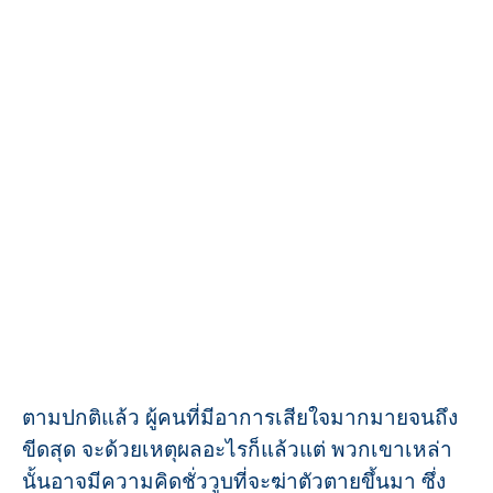
ตามปกติแล้ว ผู้คนที่มีอาการเสียใจมากมายจนถึง
ขีดสุด จะด้วยเหตุผลอะไรก็แล้วแต่ พวกเขาเหล่า
นั้นอาจมีความคิดชั่ววูบที่จะฆ่าตัวตายขึ้นมา ซึ่ง