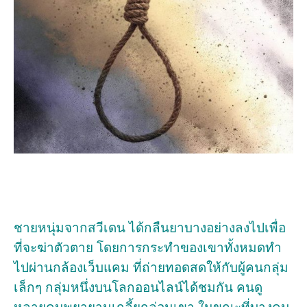
ชายหนุ่มจากสวีเดน ได้กลืนยาบางอย่างลงไปเพื่อ
ที่จะฆ่าตัวตาย โดยการกระทำของเขาทั้งหมดทำ
ไปผ่านกล้องเว็บแคม ที่ถ่ายทอดสดให้กับผู้คนกลุ่ม
เล็กๆ กลุ่มหนึ่งบนโลกออนไลน์ได้ชมกัน คนดู