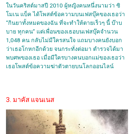
ในวันคริสต์มาสปี 2010 ผู้หญิงคนหนึ่งนามว่า ซิ
โมเน แบ็ค ได้โพสต์ข้อความบนเฟสบุ๊คของเธอว่า
“กินยาทั้งหมดของฉัน ที่จะทำให้ตายเร็วๆ นี้ บ๊าบ
บาย ทุกคน” แต่เพื่อนของเธอบนเฟสบุ๊คจำนวน
1,048 คน กลับไม่มีใครสนใจ แถมบางคนยังบอก
ว่าเธอโกหกอีกด้วย จนกระทั่งต่อมา ตำรวจได้มา
พบศพของเธอ เมื่อมีใครบางคนบอกแม่ของเธอว่า
เธอโพสต์ข้อความฆ่าตัวตายบนโลกออนไลน์
3. มาคัส แจนเนส