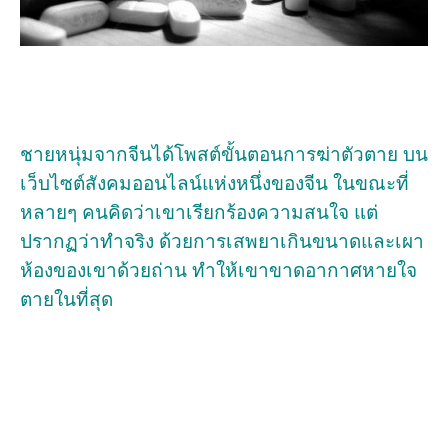
ชายหนุ่มจากจีนได้โพสต์ขั้นตอนการฆ่าตัวตาย บน
เว็บไซต์สังคมออนไลน์แห่งหนึ่งของจีน ในขณะที่
หลายๆ คนคิดว่าเขาเรียกร้องความสนใจ แต่
ปรากฏว่าทำจริง ด้วยการเสพยาเกินขนาดและเผา
ห้องของเขาด้วยถ่าน ทำให้เขาขาดอากาศหายใจ
ตายในที่สุด