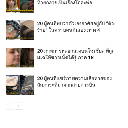
ท้ายกลายเป็นเรื่องโอละพ่อ
20 ผู้คนที่พบว่าตัวเองอาศัยอยู่กับ “ตัว
ร้าย” ในคราบคนกันเอง ภาค 4
20 ภาพการหลอกลวงบนโซเชียล ที่ถูก
เแฉให้ชาวเน็ตได้รู้ ภาค 18
20 ผู้คนที่แชร์ภาพความเสียหายของ
สัมภาระที่มาจากสายการบิน