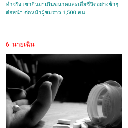
ทำจริง เขากินยาเกินขนาดและเสียชีวิตอย่างช้าๆ
ต่อหน้า ต่อหน้าผู้ชมราว 1,500 คน
6. นายเฉิน