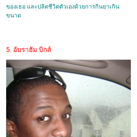
ของเธอ และปลิดชีวิตตัวเองด้วยการกินยาเกิน
ขนาด
5. อับราฮัม บิกส์