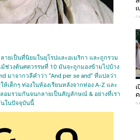
ส
เ
ก.
กลายเป็นที่นิยมในยุโรปและอเมริกา และถูกรวม
แม้ช่วงต้นศตวรรษที่ 10 มันจะถูกมองข้ามไปบ้าง
d มาจากวลีคำว่า “And per se and” ที่แปลว่า
ูให้เด็กๆ ท่องในห้องเรียนหลังจากท่อง A-Z และ
เ
ค
หลอมรวมกันจนกลายเป็นสัญลักษณ์ & อย่างที่เรา
ันในปัจจุบันนี้
ก.