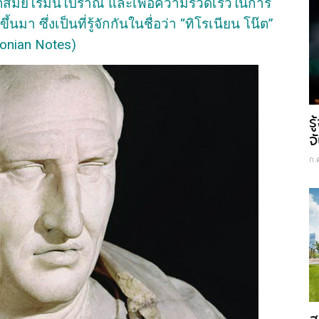
งแต่สมัยโรมันโบราณ และเพื่อความรวดเร็วในการ
้นมา ซึ่งเป็นที่รู้จักกันในชื่อว่า “ทิโรเนียน โน๊ต”
ronian Notes)
ร
จ
ก.