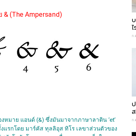
าย & (The Ampersand)
บ
ไ
ก.
ป
ส
รื่องหมาย แอนด์ (&) ซึ่งมันมาจากภาษาลาติน ‘et’
ก.
รั้งแรกโดย มาร์คัส ทุลลิอุส ทิโร เลขาส่วนตัวของ