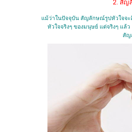
2. สัญล
แม้ว่าในปัจจุบัน สัญลักษณ์รูปหัวใจจะสื
หัวใจจริงๆ ของมนุษย์ แต่จริงๆ แล
สัญ