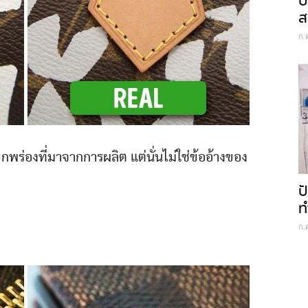
ป
ส
ก.
บกพร่องที่มาจากการผลิต แต่นั่นไม่ใช่ข้ออ้างของ
ป
ท
ก.