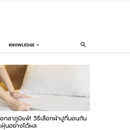
KNOWLEDGE
อกลาภูมิแพ้! วิธีเลือกผ้าปูที่นอนกัน
รฝุ่นอย่างได้ผล