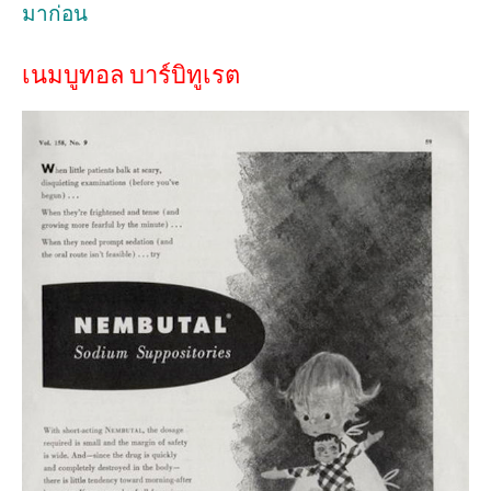
มาก่อน
เนมบูทอล บาร์บิทูเรต