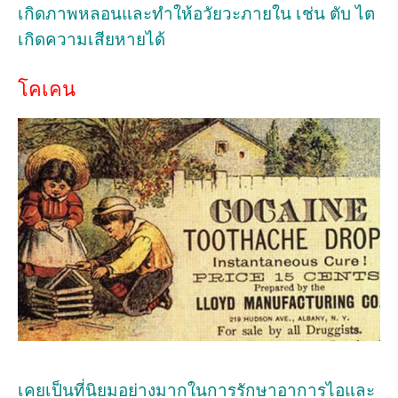
เกิดภาพหลอนและทำให้อวัยวะภายใน เช่น ตับ ไต
เกิดความเสียหายได้
โคเคน
เคยเป็นที่นิยมอย่างมากในการรักษาอาการไอและ