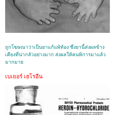
ถูกโฆษณาว่าเป็นยาแก้แพ้ท้อง ซึ่งยานี้ส่งผลข้าง
เคียงที่น่ากลัวอย่างมาก ส่งผลให้คนพิการมาแล้ว
มากมาย
เบเยอร์ เฮโรอีน