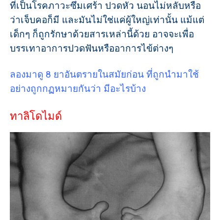
ที่เป็นโรคภาวะซึมเศร้า ปวดหัว นอนไม่หลับหรือ
ว่าเจ็บคอก็มี และมันไม่ใช่แค่ผู้ใหญ่เท่านั้น แม้แต่
เด็กๆ ก็ถูกรักษาด้วยสารเหล่านี้ด้วย อาจจะเพื่อ
บรรเทาอาการปวดฟันหรืออาการไข้ต่างๆ
ลองมาดู 8 ยาอันตรายในสมัยก่อน ที่ถูกนำมาใช้
อย่างถูกกฏหมายกันว่า มีอะไรบ้าง
ทาลิโดไมด์