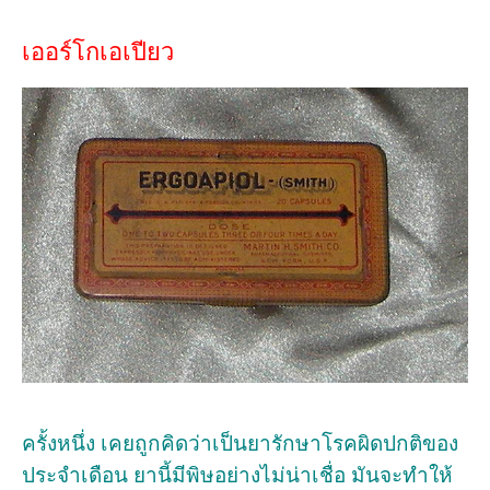
เออร์โกเอเปียว
ครั้งหนึ่ง เคยถูกคิดว่าเป็นยารักษาโรคผิดปกติของ
ประจำเดือน ยานี้มีพิษอย่างไม่น่าเชื่อ มันจะทำให้