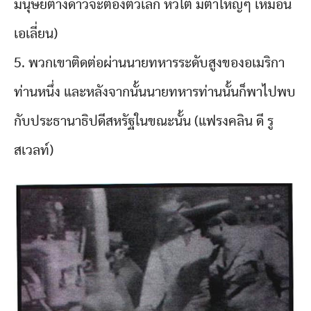
มนุษย์ต่างดาวจะต้องตัวเล็ก หัวโต มีตาใหญ่ๆ เหมือน
เอเลี่ยน)
5. พวกเขาติดต่อผ่านนายทหารระดับสูงของอเมริกา
ท่านหนึ่ง และหลังจากนั้นนายทหารท่านนั้นก็พาไปพบ
กับประธานาธิปดีสหรัฐในขณะนั้น (แฟรงคลิน ดี รู
สเวลท์)