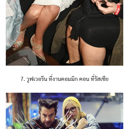
7. วูฟเวอรีน ที่งานคอมมิก คอน ที่รัสเซีย