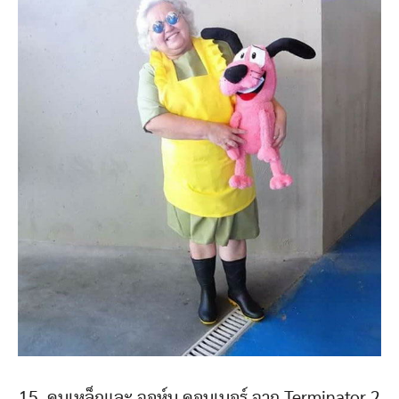
15. คนเหล็กและ จอห์น คอนเนอร์ จาก Terminator 2