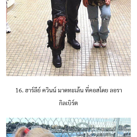
16. ฮาร์ลีย์ ควินน์ มาดทะเล้น ที่คอสโดย ลอรา
กิลเบิร์ต