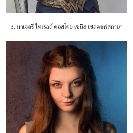
3. มาเจอรี ไทเรลล์ คอสโดย เซนิส เชลคอฟสกายา