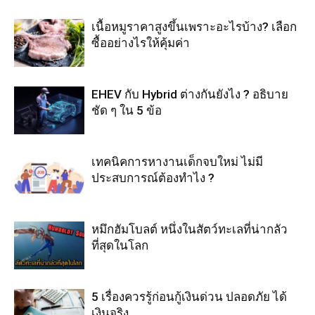
เนื้อหมูราคาสูงขึ้นเพราะอะไรบ้าง? เลือก
ซื้ออย่างไรให้คุ้มค่า
EHEV กับ Hybrid ต่างกันยังไง ? อธิบาย
ชัด ๆ ใน 5 ข้อ
เทคนิคการหางานเด็กจบใหม่ ไม่มี
ประสบการณ์ต้องทำไง ?
หมึกฮัมโบลต์ หนึ่งในสัตว์ทะเลที่น่ากลัว
ที่สุดในโลก
5 เรื่องควรรู้ก่อนกู้เงินด่วน ปลอดภัย ได้
เงินจริง