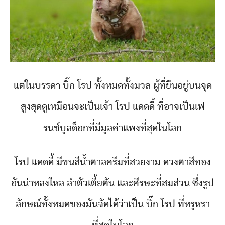
แต่ในบรรดา บิ๊ก โรป ทั้งหมดทั้งมวล ผู้ที่ยืนอยู่บนจุด
สูงสุดดูเหมือนจะเป็นเจ้า โรป แดดดี้ ที่อาจเป็นเฟ
รนช์บูลด็อกที่มีมูลค่าแพงที่สุดในโลก
โรป แดดดี้ มีขนสีน้ำตาลครีมที่สวยงาม ดวงตาสีทอง
อันน่าหลงใหล ลำตัวเตี้ยตัน และศีรษะที่สมส่วน ซึ่งรูป
ลักษณ์ทั้งหมดของมันจัดได้ว่าเป็น บิ๊ก โรป ที่หรูหรา