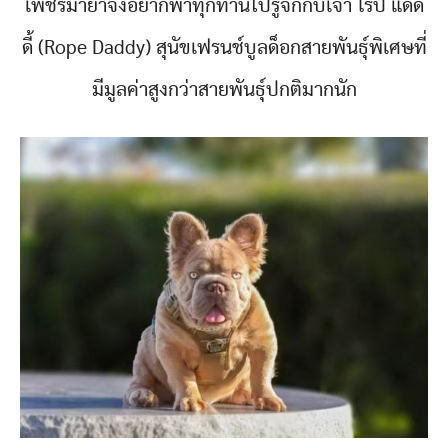
เพชรมายาจึงอยากพาทุกท่านไปรู้จักกับเจ้า โรป แดด
ดี้ (Rope Daddy) สุนัขเฟรนช์บูลด็อกสายพันธุ์พิเศษที่
มีมูลค่าสูงกว่าสายพันธุ์ปกติมากนัก