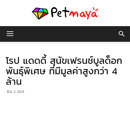
เพชร
โรป แดดดี้ สุนัขเฟรนช์บูลด็อก
มายา
พันธุ์พิเศษ ที่มีมูลค่าสูงกว่า 4
ล้าน
มี.ค. 2, 2024