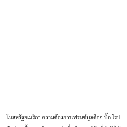
ในสหรัฐอเมริกา ความต้องการเฟรนช์บูลด็อก บิ๊ก โรป