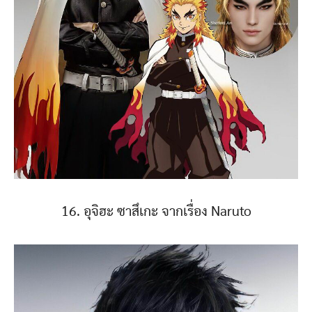
16. อุจิฮะ ซาสึเกะ จากเรื่อง Naruto