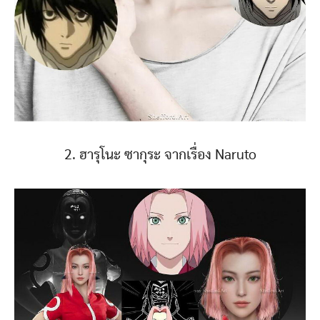
2. ฮารุโนะ ซากุระ จากเรื่อง Naruto