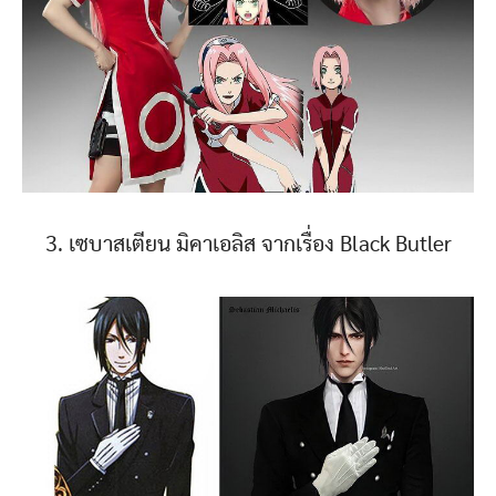
3. เซบาสเตียน มิคาเอลิส จากเรื่อง Black Butler