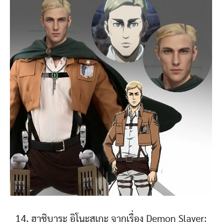
14. ฮาชิบาระ อิโนะสุเกะ จากเรื่อง Demon Slayer: