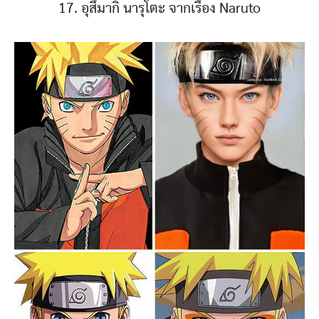
17. อุสึมากิ นารุโตะ จากเรื่อง Naruto