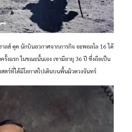
 ชาลส์ ดุค นักบินอวกาศจากภารกิจ อะพอลโล 16 ได้
ั้งแรก ในขณะนั้นเอง เขามีอายุ 36 ปี ซึ่งถือเป็น
ศาสตร์ที่ได้มีโอกาสไปเดินบนพื้นผิวดวงจันทร์