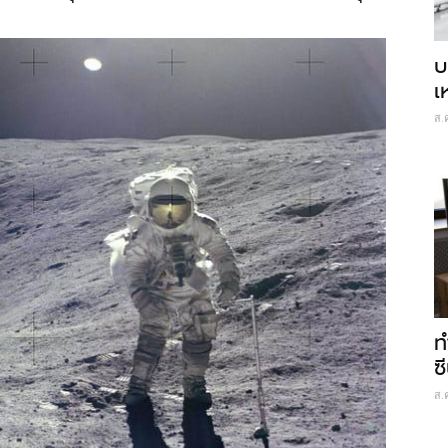
บ
เ
ส.
ท
ซี
ส.