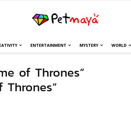
EATIVITY
ENTERTAINMENT
MYSTERY
WORLD
เพชร
“Game of Thrones”
f Thrones”
มายา