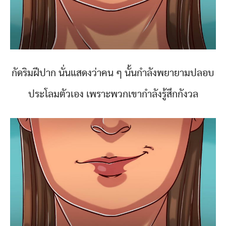
กัดริมฝีปาก นั่นแสดงว่าคน ๆ นั้นกำลังพยายามปลอบ
ประโลมตัวเอง เพราะพวกเขากำลังรู้สึกกังวล