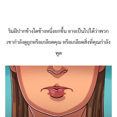
ริมฝีปากข้างใดข้างหนึ่งยกขึ้น อาจเป็นไปได้ว่าพวก
เขากำลังดูถูกหรือเกลียดคุณ หรือเกลียดสิ่งที่คุณกำลัง
พูด