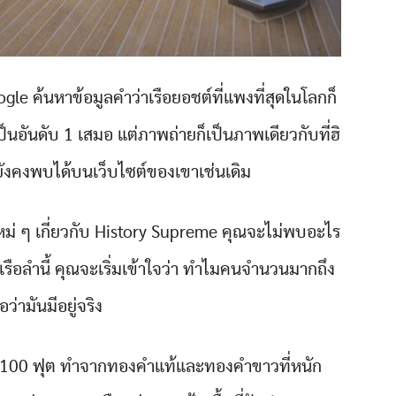
ogle ค้นหาข้อมูลคำว่าเรือยอชต์ที่แพงที่สุดในโลกก็
นอันดับ 1 เสมอ แต่ภาพถ่ายก็เป็นภาพเดียวกับที่ฮิ
ะยังคงพบได้บนเว็บไซต์ของเขาเช่นเดิม
ม่ ๆ เกี่ยวกับ History Supreme คุณจะไม่พบอะไร
เรือลำนี้ คุณจะเริ่มเข้าใจว่า ทำไมคนจำนวนมากถึง
่อว่ามันมีอยู่จริง
าว 100 ฟุต ทำจากทองคำแท้และทองคำขาวที่หนัก