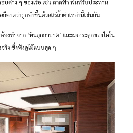
ต่าง ๆ ของเรือ เช่น ดาดฟ้า พื้นที่รับประทาน
็คาดว่าถูกทำขึ้นด้วยแร่ล้ำค่าเหล่านี้เช่นกัน
งห้องทำจาก ‘หินอุกกาบาต’ และผงกระดูกของไดโน
งจริง ซึ่งฟังดูโม้แบบสุด ๆ