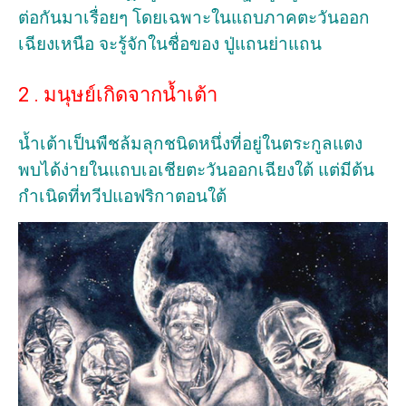
ต่อกันมาเรื่อยๆ โดยเฉพาะในแถบภาคตะวันออก
เฉียงเหนือ จะรู้จักในชื่อของ ปู่แถนย่าแถน
2 . มนุษย์เกิดจากน้ำเต้า
น้ำเต้าเป็นพืชล้มลุกชนิดหนึ่งที่อยู่ในตระกูลแตง
พบได้ง่ายในแถบเอเชียตะวันออกเฉียงใต้ แต่มีต้น
กำเนิดที่ทวีปแอฟริกาตอนใต้