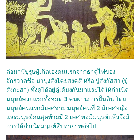
ต่อมามีบุรุษผู้เกิดเองคนแรกจากธาตุไฟของ
จักรวาลชื่อ นาปุงสังไคยสังคสี หรือ ปู่สังกัสสา (ปู่
สังกะสา) ทั้งคู่ได้อยู่คู่เคียงกันมาและได้ให้กำเนิด
มนุษย์พวกแรกทั้งหมด 3 คนผ่านการปั้นดิน โดย
มนุษย์คนแรกมีเพศชาย มนุษย์คนที่ 2 มีเพศหญิง
และมนุษย์คนสุดท้ายมี 2 เพศ พอมีมนุษย์แล้วจึงมี
การให้กำเนิดมนุษย์สืบทายาทต่อไป