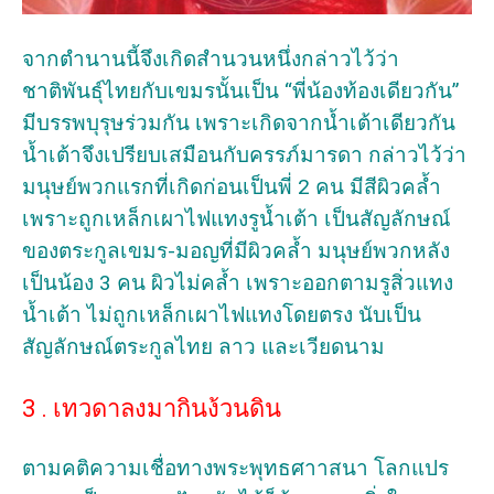
จากตำนานนี้จึงเกิดสำนวนหนึ่งกล่าวไว้ว่า
ชาติพันธุ์ไทยกับเขมรนั้นเป็น “พี่น้องท้องเดียวกัน”
มีบรรพบุรุษร่วมกัน เพราะเกิดจากน้ำเต้าเดียวกัน
น้ำเต้าจึงเปรียบเสมือนกับครรภ์มารดา กล่าวไว้ว่า
มนุษย์พวกแรกที่เกิดก่อนเป็นพี่ 2 คน มีสีผิวคล้ำ
เพราะถูกเหล็กเผาไฟแทงรูน้ำเต้า เป็นสัญลักษณ์
ของตระกูลเขมร-มอญที่มีผิวคล้ำ มนุษย์พวกหลัง
เป็นน้อง 3 คน ผิวไม่คล้ำ เพราะออกตามรูสิ่วแทง
น้ำเต้า ไม่ถูกเหล็กเผาไฟแทงโดยตรง นับเป็น
สัญลักษณ์ตระกูลไทย ลาว และเวียดนาม
3 . เทวดาลงมากินง้วนดิน
ตามคติความเชื่อทางพระพุทธศาาสนา โลกแปร