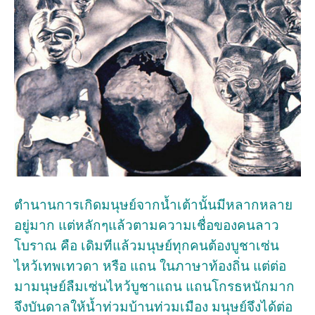
ตำนานการเกิดมนุษย์จากน้ำเต้านั้นมีหลากหลาย
อยู่มาก แต่หลักๆแล้วตามความเชื่อของคนลาว
โบราณ คือ เดิมทีแล้วมนุษย์ทุกคนต้องบูชาเซ่น
ไหว้เทพเทวดา หรือ แถน ในภาษาท้องถิ่น แต่ต่อ
มามนุษย์ลืมเซ่นไหว้บูชาแถน แถนโกรธหนักมาก
จึงบันดาลให้น้ำท่วมบ้านท่วมเมือง มนุษย์จึงได้ต่อ