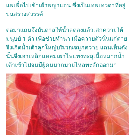
แพเพื่อไปเข้าเฝ้าพญาแถน ซึ่งเป็นเทพเทวดาที่อยู่
บนสรวงสวรรค์
ต่อมาแถนจึงบันดาลให้น้ำลดลงแล้วเสกควายให้
มนุษย์ 1 ตัว เพื่อช่วยทำนา เมื่อควายตัวนั้นแก่ตาย
จึงเกิดน้ำเต้าลูกใหญ่บริเวณจมูกควาย แถนเห็นดัง
นั้นจึงเอาเหล็กแหลมเผาไฟแทงทะลุเนื้อหมากน้ำ
เต้าเข้าไปจนมีผู้คนมากมายไหลทะลักออกมา