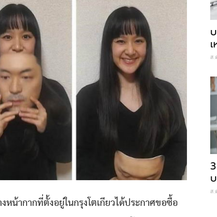
บ
เ
ส.
3
บ
ส.
างหน้ากากที่ตั้งอยู่ในกรุงโตเกียวได้ประกาศขอซื้อ