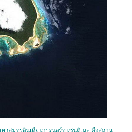
 มหาสมุทรอินเดีย เกาะนอร์ท เซนติเนล คือสถาน