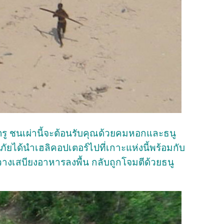
รู ชนเผ่านี้จะต้อนรับคุณด้วยคมหอกและธนู
้ภัยได้นำเฮลิคอปเตอร์ไปที่เกาะแห่งนี้พร้อมกับ
งเสบียงอาหารลงพื้น กลับถูกโจมตีด้วยธนู