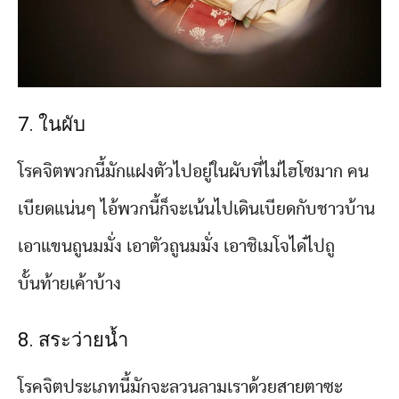
7. ในผับ
โรคจิตพวกนี้มักแฝงตัวไปอยู่ในผับที่ไม่ไฮโซมาก คน
เบียดแน่นๆ ไอ้พวกนี้ก็จะเน้นไปเดินเบียดกับชาวบ้าน
เอาแขนถูนมมั่ง เอาตัวถูนมมั่ง เอาชิเมโจได๋ไปถู
บั้นท้ายเค้าบ้าง
8. สระว่ายน้ำ
โรคจิตประเภทนี้มักจะลวนลามเราด้วยสายตาซะ