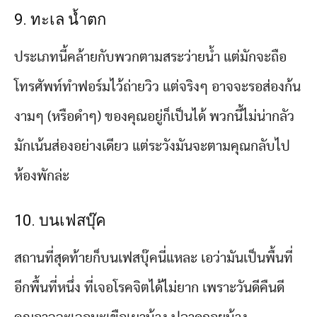
9. ทะเล น้ำตก
ประเภทนี้คล้ายกับพวกตามสระว่ายน้ำ แต่มักจะถือ
โทรศัพท์ทำฟอร์มไว้ถ่ายวิว แต่จริงๆ อาจจะรอส่องก้น
งามๆ (หรือดำๆ) ของคุณอยู่ก็เป็นได้ พวกนี้ไม่น่ากลัว
มักเน้นส่องอย่างเดียว แต่ระวังมันจะตามคุณกลับไป
ห้องพักล่ะ
10. บนเฟสบุ๊ค
สถานที่สุดท้ายก็บนเฟสบุ๊คนี่แหละ เอว่ามันเป็นพื้นที่
อีกพื้นที่หนึ่ง ที่เจอโรคจิตได้ไม่ยาก เพราะวันดีคืนดี