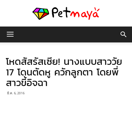
เพชร
โหดสัสรัสเซีย! นางแบบสาววัย
มายา
17 โดนตัดหู ควักลูกตา โดยพี่
สาวขี้อิจฉา
มี.ค. 6, 2016