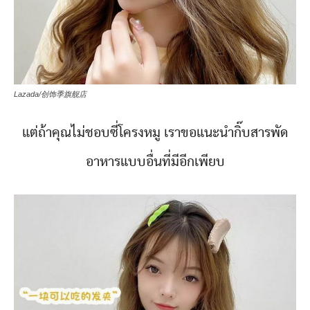
Lazada/创饰季旗舰店
แต่ถ้าคุณไม่ชอบซี่โครงหมู เราขอแนะนำกิ๊บสารพัด
อาหารแบบอื่นที่มีอีกเพียบ