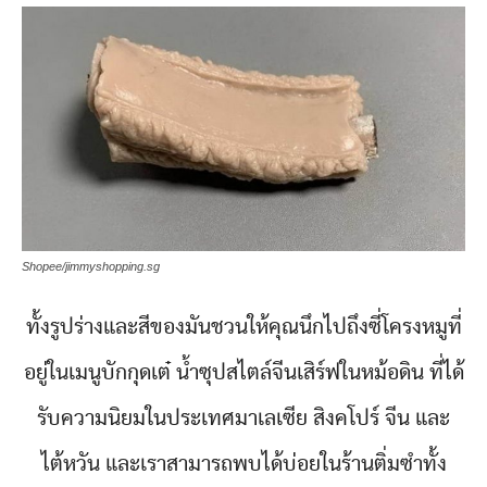
Shopee/jimmyshopping.sg
ทั้งรูปร่างและสีของมันชวนให้คุณนึกไปถึงซี่โครงหมูที่
อยู่ในเมนูบักกุดเต๋ น้ำซุปสไตล์จีนเสิร์ฟในหม้อดิน ที่ได้
รับความนิยมในประเทศมาเลเซีย สิงคโปร์ จีน และ
ไต้หวัน และเราสามารถพบได้บ่อยในร้านติ่มซำทั้ง