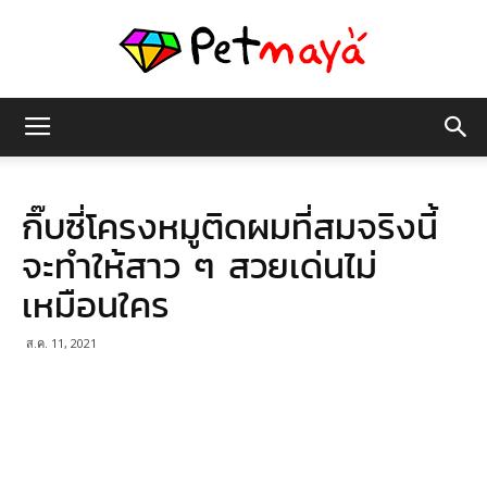
เพชร
กิ๊บซี่โครงหมูติดผมที่สมจริงนี้
มายา
จะทำให้สาว ๆ สวยเด่นไม่
เหมือนใคร
ส.ค. 11, 2021