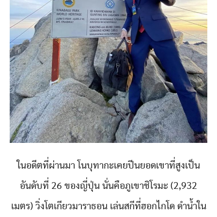
ในอดีตที่ผ่านมา โนบุทากะเคยปีนยอดเขาที่สูงเป็น
อันดับที่ 26 ของญี่ปุ่น นั่นคือภูเขาชิโรมะ (2,932
เมตร) วิ่งโตเกียวมาราธอน เล่นสกีที่ฮอกไกโด ดำน้ำใน