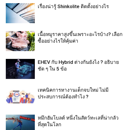
เรื่องน่ารู้ Shinkolite ติดตั้งอย่างไร
เนื้อหมูราคาสูงขึ้นเพราะอะไรบ้าง? เลือก
ซื้ออย่างไรให้คุ้มค่า
EHEV กับ Hybrid ต่างกันยังไง ? อธิบาย
ชัด ๆ ใน 5 ข้อ
เทคนิคการหางานเด็กจบใหม่ ไม่มี
ประสบการณ์ต้องทำไง ?
หมึกฮัมโบลต์ หนึ่งในสัตว์ทะเลที่น่ากลัว
ที่สุดในโลก