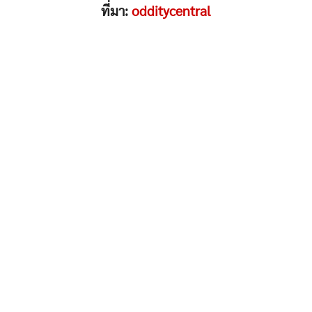
ที่มา:
odditycentral