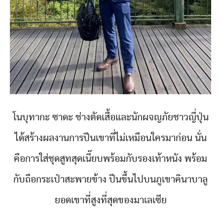
โนบุทากะ ซาดะ ช่างตัดเสื้อและนักผจญภัยชาวญี่ปุ่น
ได้สร้างผลงานการปีนเขาที่ไม่เหมือนใครมาก่อน นั่น
คือการใส่ชุดสูทสุดเนี๊ยบพร้อมกับรองเท้าหนัง พร้อม
กับถือกระเป๋าสะพายข้าง ปีนขึ้นไปบนภูเขาคินาบาลู
ยอดเขาที่สูงที่สุดของมาเลเซีย