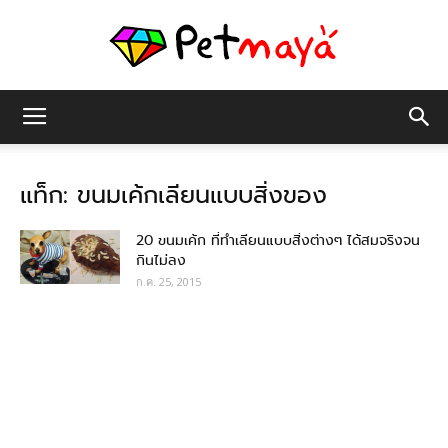
เพชร
แท็ก: ขนมเค้กเลียนแบบสิ่งของ
มายา
20 ขนมเค้ก ที่ทำเลียนแบบสิ่งต่างๆ ได้สมจริงจน
กินไม่ลง
ก.ค. 25, 2015