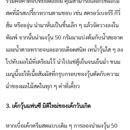
รวมคือคำตอบที่ยอดเยี่ยม คุณสามารถเลือกใช้ผลไม้
สดที่มีรสเปรี้ยวหวานตามชอบ เช่น สตรอว์เบอร์รี กีวี่
ส้ม หรือองุ่น นำมาหั่นเป็นชิ้นเล็ก ๆ แล้วจัดวางลงใน
พิมพ์ จากนั้นนำผงวุ้น 50 กรัมมาแบ่งต้มกับน้ำสะอาด
และน้ำตาลทรายจนละลายเดือดสนิท เทน้ำวุ้นใส ๆ ลง
ไปทับผลไม้ที่เตรียมไว้ นำไปแช่ตู้เย็นจนเย็นฉ่ำ ขนม
เมนูนี้จะให้เนื้อสัมผัสที่กรุบกรอบของวุ้นตัดกับความ
ฉ่ำของผลไม้สดในทุก ๆ คำที่เคี้ยว
3.
เค้กวุ้นแฟนซี มิติใหม่ของเค้กวันเกิด
หากเบื่อเค้กครีมสดแบบเดิม ๆ การลองนำผงวุ้น 50