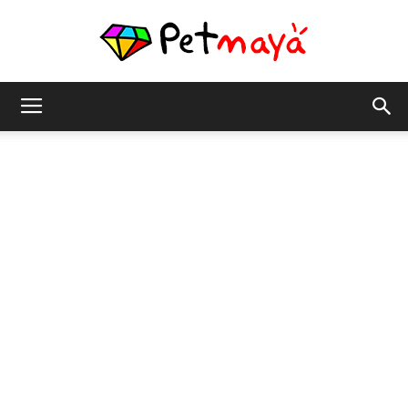
เพชร
มายา