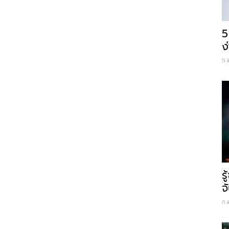
5
ง
ก.
ร
จ
ก.