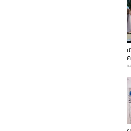
เ
ค
ก.