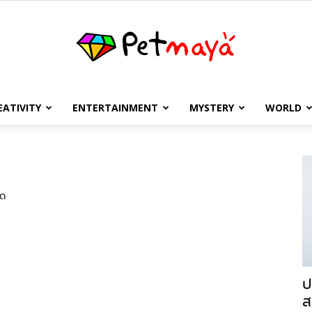
EATIVITY
ENTERTAINMENT
MYSTERY
WORLD
เพชร
ุด
มายา
ป
ส