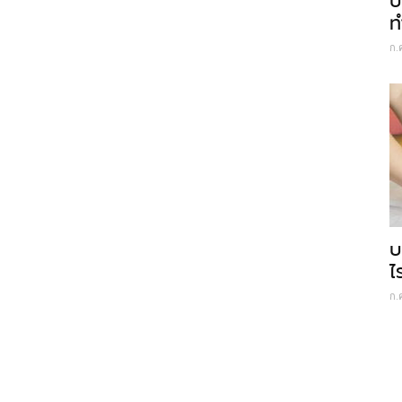
ป
ท
ก.
บ
ไ
ก.