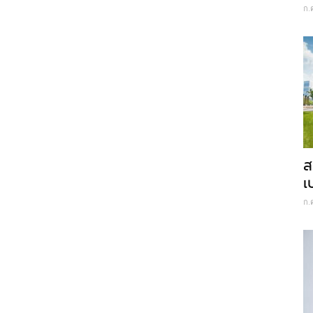
ก.
ส
เ
ก.