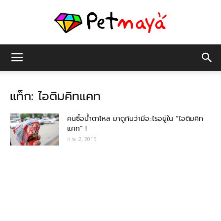
เพชร
แท็ก: ไอติมคิทแคท
มายา
คนซื้อน้ำตาไหล มาดูกันว่ามีอะไรอยู่ใน “ไอติมคิท
แคท” !
ก.พ. 2, 2015