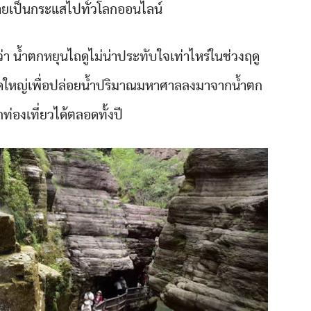
ายเป็นกระแสไปทั่วโลกออนไลน์
 น้ำตกหยุนไถดูไม่น่าประทับใจเท่าไหร่ในช่วงฤดู
นาดใหญ่เพื่อปล่อยน้ำปริมาณมหาศาลลงมาจากน้ำตก
กท่องเที่ยวได้ตลอดทั้งปี