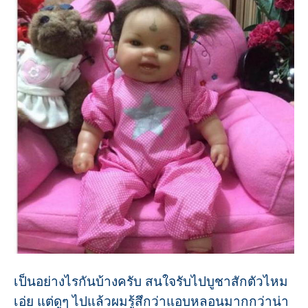
เป็นอย่างไรกันบ้างครับ สนใจรับไปบูชาสักตัวไหม
เอ่ย แต่ดูๆ ไปแล้วผมรู้สึกว่าแอบหลอนมากกว่าน่า