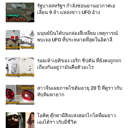
รัฐบาลสหรัฐฯ กำลังซ่อนยานอวกาศเอ
เลี่ยน 9 ลำ แหล่งข่าว UFO อ้าง
มนุษย์บินได้บนกล่องสี่เหลี่ยม เหตุการณ์
พบเจอ UFO ที่ประหลาดที่สุดในอิตาลี
รอยเท้าเยติของ เอริก ชิปตัน ที่ยังคงถูกถก
เถียงกันอยู่ว่ามันคือตัวอะไร
สาวจีนเผยภาพไข่ต้มอายุ 20 ปี ที่ดูราวกับ
ทับทิมหายาก
โอคิคุ ตุ๊กตาผีสิงแห่งฮอกไกโดที่ผมยาว
เองได้ราวกับมีชีวิต