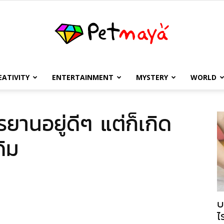
EATIVITY
ENTERTAINMENT
MYSTERY
WORLD
เพชร
กรยานอยู่ดีๆ แต่ก็เกิด
ดิม
มายา
บ
ไ