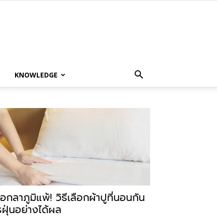
KNOWLEDGE
อกลาภูมิแพ้! วิธีเลือกผ้าปูที่นอนกัน
รฝุ่นอย่างได้ผล