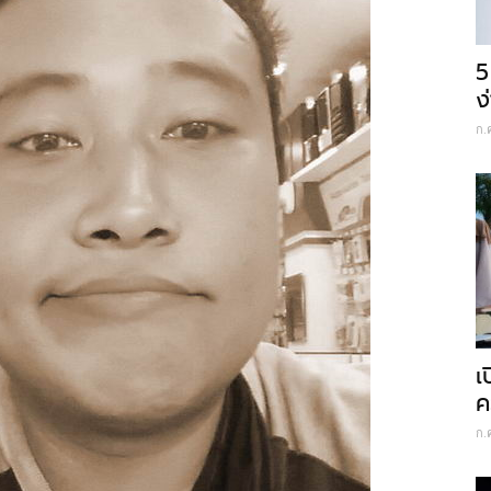
5
ง
ก.
เ
ค
ก.