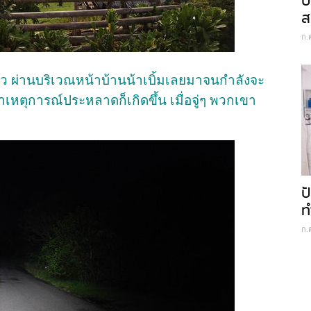
ป
ส
ก.
เดียว ผ่านบริเวณหน้าบ้านน้าเบิ้มเลยมาจนกำลังจะ
ว่าเหตุการณ์ประหลาดก็เกิดขึ้น เมื่อจู่ๆ พวกเขา
ป
ท
ก.