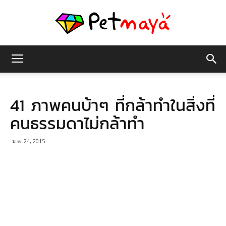
เพชร
41 ภาพคนบ้าๆ ที่กล้าทำในสิ่งที่
มายา
คนธรรมดาไม่กล้าทำ
ม.ค. 24, 2015