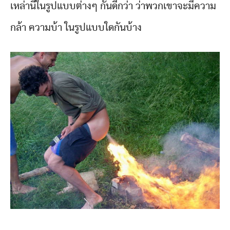
เหล่านี้ในรูปแบบต่างๆ กันดีกว่า ว่าพวกเขาจะมีความ
กล้า ความบ้า ในรูปแบบใดกันบ้าง