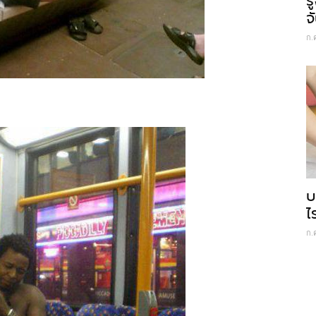
ร
จ
ก.
บ
ไ
ก.