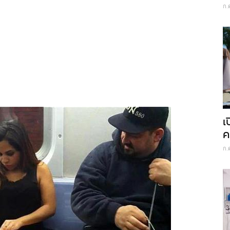
ก.
เ
ค
ก.