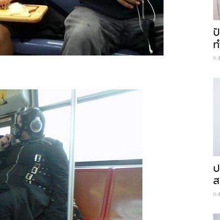
ป
ท
ก.
ป
ส
ก.