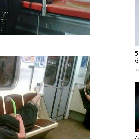
5
ง
ก.