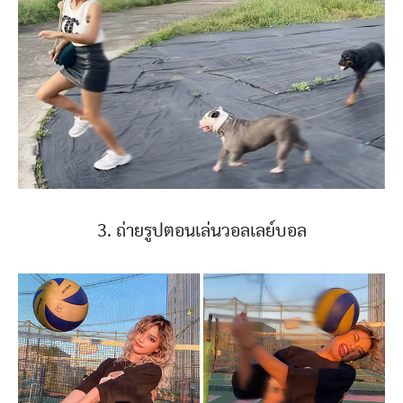
3. ถ่ายรูปตอนเล่นวอลเลย์บอล