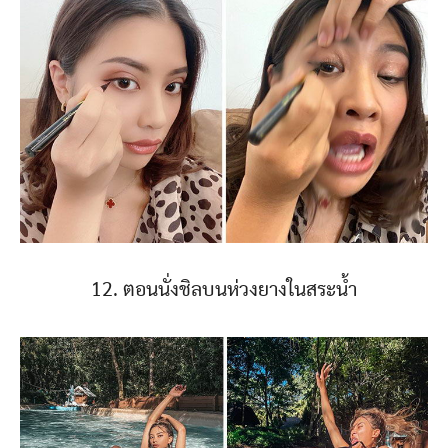
12. ตอนนั่งชิลบนห่วงยางในสระน้ำ