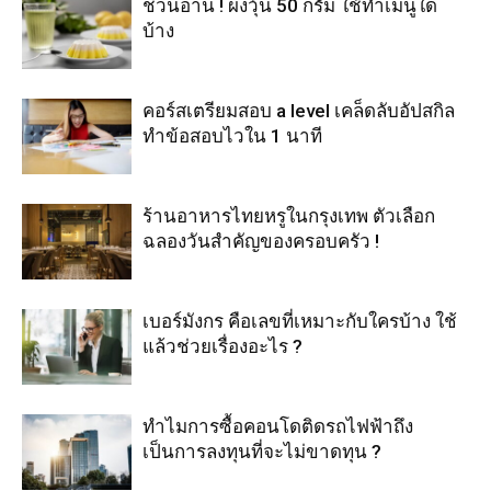
ชวนอ่าน ! ผงวุ้น 50 กรัม ใช้ทำเมนูใด
บ้าง
คอร์สเตรียมสอบ a level เคล็ดลับอัปสกิล
ทำข้อสอบไวใน 1 นาที
ร้านอาหารไทยหรูในกรุงเทพ ตัวเลือก
ฉลองวันสำคัญของครอบครัว !
เบอร์มังกร คือเลขที่เหมาะกับใครบ้าง ใช้
แล้วช่วยเรื่องอะไร ?
ทำไมการซื้อคอนโดติดรถไฟฟ้าถึง
เป็นการลงทุนที่จะไม่ขาดทุน ?