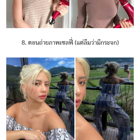
8. ตอนถ่ายภาพเซลฟี่ (แต่ลืมว่ามีกระจก)