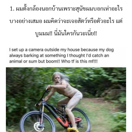
1. ผมตั้งกล้องนอกบ้านเพราะสุนัขผมบอกเห่าอะไร
บางอย่างเสมอ ผมคิดว่าจะเจอสัตว์หรือตัวอะไร แต่
บูมมม!! นี่มันใครกันวะเนี่ย!!