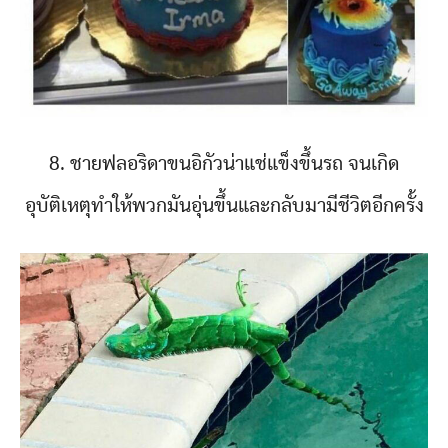
8. ชายฟลอริดาขนอิกัวน่าแช่แข็งขึ้นรถ จนเกิด
อุบัติเหตุทำให้พวกมันอุ่นขึ้นและกลับมามีชีวิตอีกครั้ง