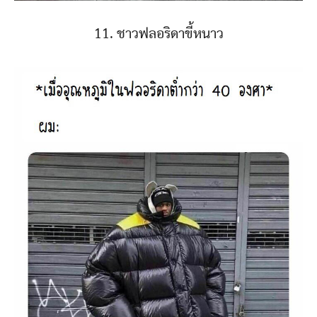
11. ชาวฟลอริดาขี้หนาว