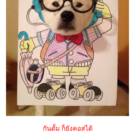
กันดั้ม ก็ยังคอสได้