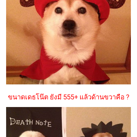
ขนาดเดธโน๊ต ยังมี 555+ แล้วด้านขวาคือ ?