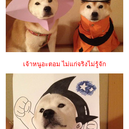
เจ้าหนูอะตอม ไม่แก่จริงไม่รู้จัก