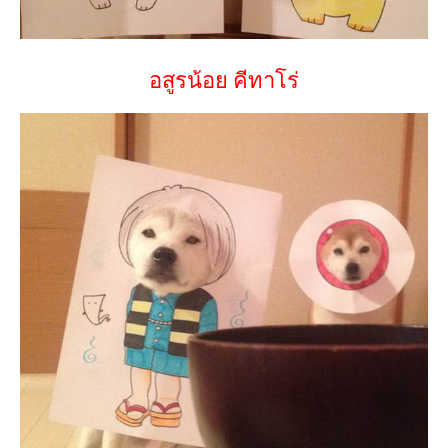
อสูรน้อย คีทาโร่