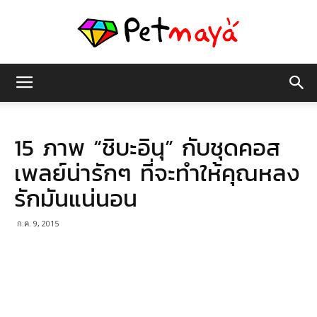
เพชร
15 ภาพ “ชิบะอินุ” กับชุดคอส
มายา
เพลย์น่ารักๆ ที่จะทำให้คุณหลง
รักมันแน่นอน
ก.ค. 9, 2015