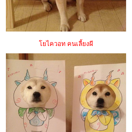
โยไควอท คนเลี้ยงผี