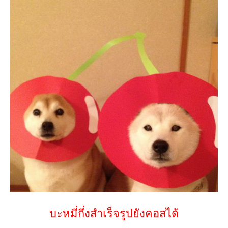
บะหมี่กึ่งสำเร็จรูปยังคอสได้