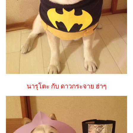
นารุโตะ กับ ดาวกระจาย ฮ่าๆ