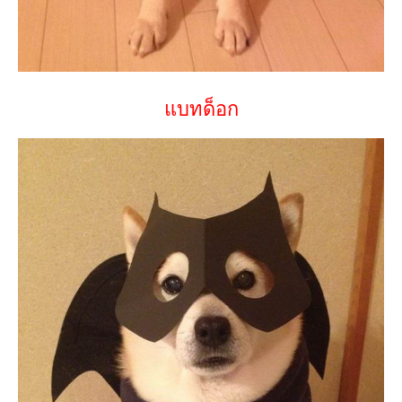
แบทด็อก