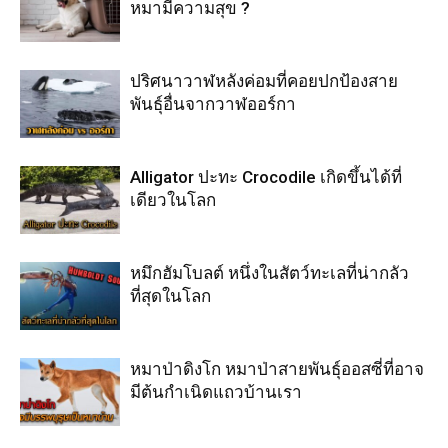
หมามีความสุข ?
ปริศนาวาฬหลังค่อมที่คอยปกป้องสาย
พันธุ์อื่นจากวาฬออร์กา
Alligator ปะทะ Crocodile เกิดขึ้นได้ที่
เดียวในโลก
หมึกฮัมโบลต์ หนึ่งในสัตว์ทะเลที่น่ากลัว
ที่สุดในโลก
หมาป่าดิงโก หมาป่าสายพันธุ์ออสซี่ที่อาจ
มีต้นกำเนิดแถวบ้านเรา