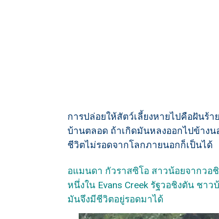
การปล่อยให้สัตว์เลี้ยงหายไปคือฝันร้ายขอ
บ้านตลอด ถ้าเกิดมันหลงออกไปข้างนอก ไ
ชีวิตไม่รอดจากโลกภายนอกก็เป็นได้
อแมนดา กัวราสซิโอ สาวน้อยจากวอชิงต
หนึ่งใน Evans Creek รัฐวอชิงตัน ชาว
มันจึงมีชีวิตอยู่รอดมาได้