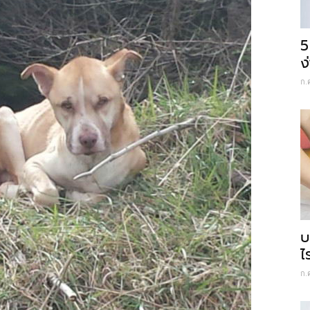
5
ง
ก.
บ
ไ
ก.