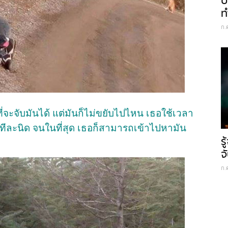
ป
ท
ก.
ี่จะจับมันได้ แต่มันก็ไม่ขยับไปไหน เธอใช้เวลา
ปทีละนิด จนในที่สุด เธอก็สามารถเข้าไปหามัน
ร
จ
ก.