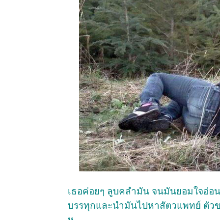
เธอค่อยๆ ลูบคลำมัน จนมันยอมใจอ่อน
บรรทุกและนำมันไปหาสัตวแพทย์ ตัวขอ
หู