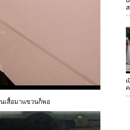
ป
ส
ก.
เ
ค
ก.
วนเสื้อมาแขวนก็พอ