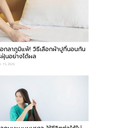
อกลาภูมิแพ้! วิธีเลือกผ้าปูที่นอนกัน
รฝุ่นอย่างได้ผล
ค. 15, 2026