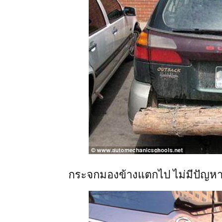
กระจกมองข้างแตกไป ไม่มีปัญห