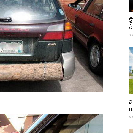
ร
จ
ก.
ส
า
เ
ก.