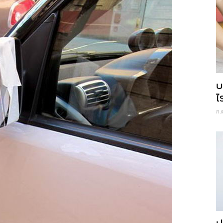
บ
ไ
ก.