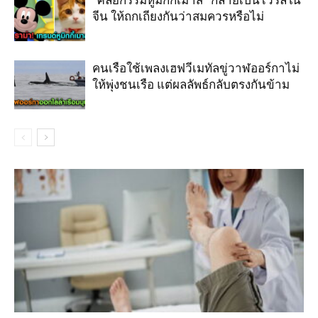
“ศัลยกรรมหูมิกกี้เมาส์” กลายเป็นไวรัลใน
จีน ให้ถกเถียงกันว่าสมควรหรือไม่
คนเรือใช้เพลงเฮฟวีเมทัลขู่วาฬออร์กาไม่
ให้พุ่งชนเรือ แต่ผลลัพธ์กลับตรงกันข้าม