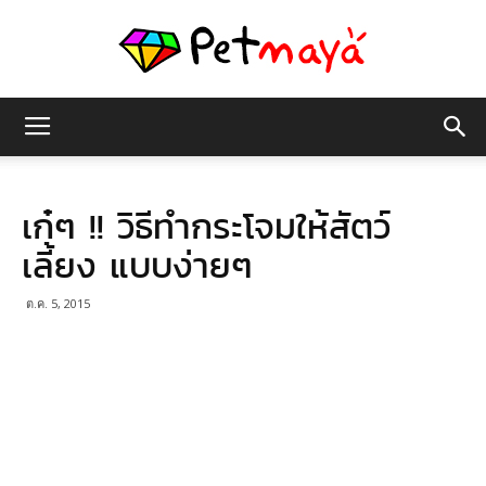
เพชร
เก๋ๆ !! วิธีทำกระโจมให้สัตว์
มายา
เลี้ยง แบบง่ายๆ
ต.ค. 5, 2015