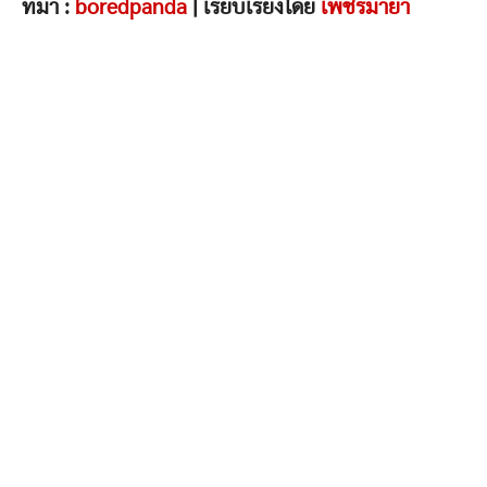
ที่มา :
boredpanda
| เรียบเรียงโดย
เพชรมายา