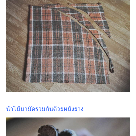
นำไม้มามัดรวมกันด้วยหนังยาง