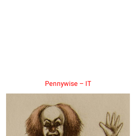
Pennywise – IT