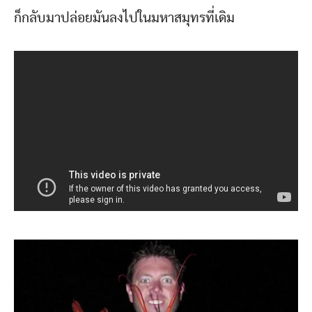
ก็กลับมาปล่อยมันลงไปในมหาสมุทรที่เดิม