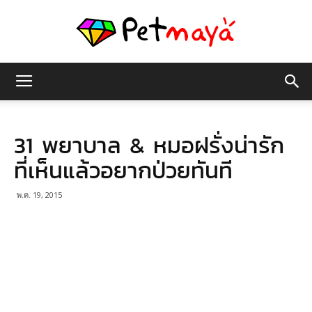
เพชร
31 พยาบาล & หมอฝรั่งน่ารัก
มายา
ที่เห็นแล้วอยากป่วยทันที
พ.ค. 19, 2015