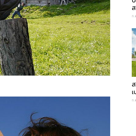
ป
ส
ก.
ส
เ
ก.