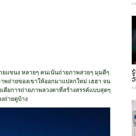
ก.
ร
ลายแขนง หลายๆ คนเน้นถ่ายภาพสวยๆ มุมดีๆ
จ
ค์ภาพถ่ายของเขาให้ออกมาแปลกใหม่ เฮฮา จน
ก.
ูไอเดียการถ่ายภาพลวงตาที่สร้างสรรค์แบบสุดๆ
องถ่ายดูบ้าง