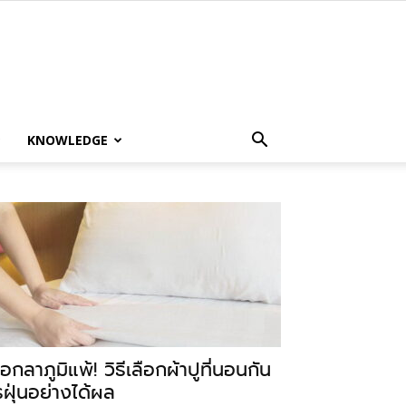
KNOWLEDGE
อกลาภูมิแพ้! วิธีเลือกผ้าปูที่นอนกัน
รฝุ่นอย่างได้ผล