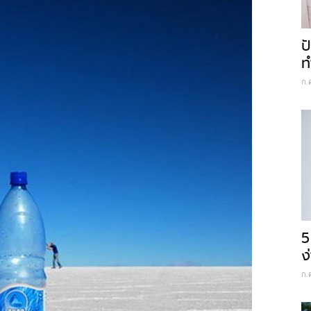
ป
ท
ก.
5
ง
ก.