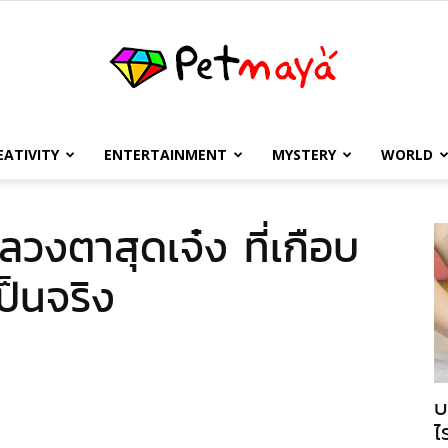
EATIVITY
ENTERTAINMENT
MYSTERY
WORLD
เพชร
วงตาสุดเจ๋ง ที่เกือบ
เป็นจริง
มายา
บ
ไ