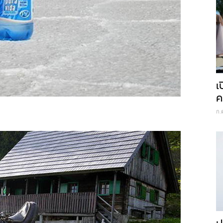
เ
ค
ก.